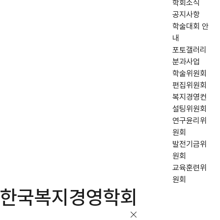
학회소식
공지사항
학술대회 안
내
포토갤러리
분과사업
학술위원회
편집위원회
복지경영컨
설팅위원회
연구윤리위
원회
발전기금위
원회
교육훈련위
원회
한국복지경영학회