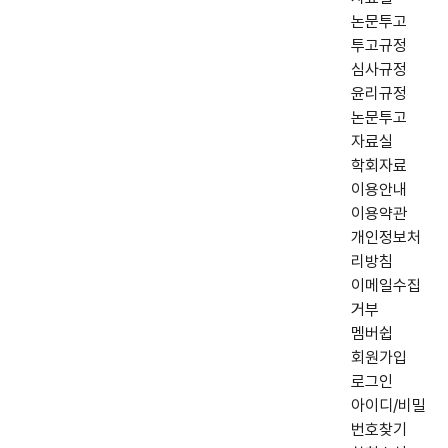
논문투고
투고규정
심사규정
윤리규정
논문투고
자료실
학회자료
이용안내
이용약관
개인정보처
리방침
이메일수집
거부
멤버쉽
회원가입
로그인
아이디/비밀
번호찾기