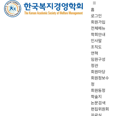
홈
로그인
회원가입
전체메뉴
학회안내
인사말
조직도
연혁
임원구성
정관
회원마당
회원정보수
정
회원동정
학술지
논문검색
편집위원회
자료실