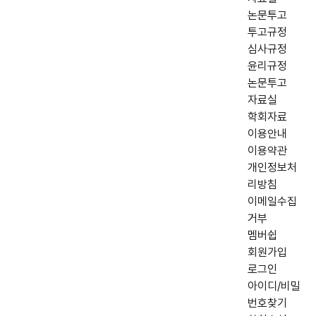
논문투고
투고규정
심사규정
윤리규정
논문투고
자료실
학회자료
이용안내
이용약관
개인정보처
리방침
이메일수집
거부
멤버쉽
회원가입
로그인
아이디/비밀
번호찾기