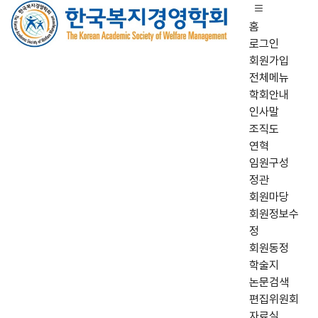
홈
로그인
회원가입
전체메뉴
학회안내
인사말
조직도
연혁
임원구성
정관
회원마당
회원정보수
정
회원동정
학술지
논문검색
편집위원회
자료실