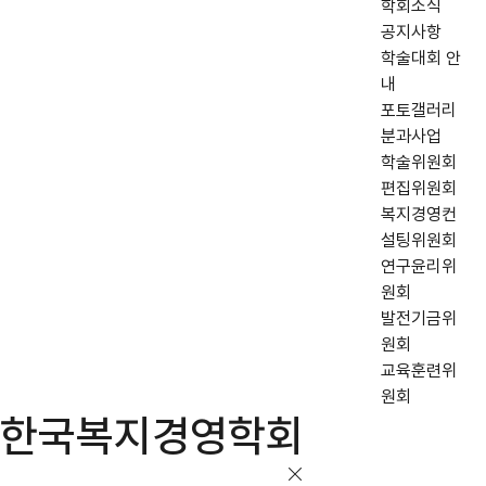
학회소식
공지사항
학술대회 안
내
포토갤러리
분과사업
학술위원회
편집위원회
복지경영컨
설팅위원회
연구윤리위
원회
발전기금위
원회
교육훈련위
원회
한국복지경영학회