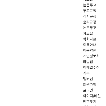
논문투고
투고규정
심사규정
윤리규정
논문투고
자료실
학회자료
이용안내
이용약관
개인정보처
리방침
이메일수집
거부
멤버쉽
회원가입
로그인
아이디/비밀
번호찾기