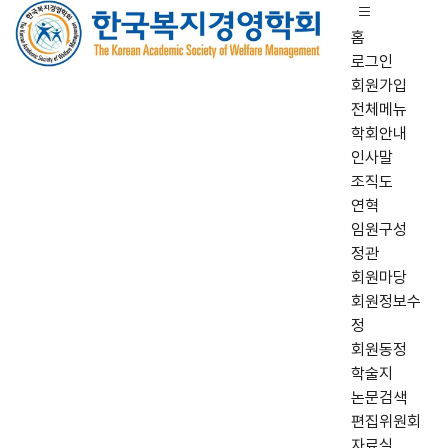
홈
로그인
회원가입
전체메뉴
학회안내
인사말
조직도
연혁
임원구성
정관
회원마당
회원정보수
정
회원동정
학술지
논문검색
편집위원회
자료실