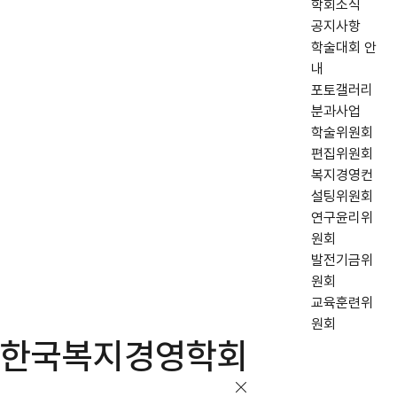
학회소식
공지사항
학술대회 안
내
포토갤러리
분과사업
학술위원회
편집위원회
복지경영컨
설팅위원회
연구윤리위
원회
발전기금위
원회
교육훈련위
원회
한국복지경영학회