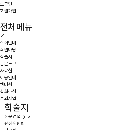
로그인
회원가입
전체메뉴
학회안내
회원마당
학술지
논문투고
자료실
이용안내
멤버쉽
학회소식
분과사업
학술지
논문검색
>
편집위원회