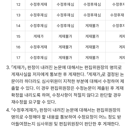
12
수정후게재
수정후재심
수정후재심
수정후재심 
13
수정후재심
수정후재심
수정후재심
수정후재심 (
14
수정후재심
수정후재심
게재불가
수정후재심 
15
게재가
게재불가
게재불가
게재
16
수정후게재
게재불가
게재불가
게재
17
수정후재심
게재불가
게재불가
게재
「게재가」 판정이 내려진 논문에 대해서는 편집위원장의 명의로
게재사실을 저자에게 통보한 후 게재한다. 「게재가」로 결정된 논
문이라 하더라도 심사위원이 지적한 부분에 대해서 수정하여 제
출할 수 있다. 이 경우 편집위원장은 수정논문이 제출된 후 게재
확정을 내리도록 하며, 수정사항이 적절치 않다고 판단할 경우
재수정을 요구할 수 있다.
「수정후게재가」 판정이 내려진 논문에 대해서는 편집위원장의
명의로 수정해야 할 내용을 통보하여 수정요청이 어느 정도 받
아들여졌는지 심사위원 및 편집위원장이 판단한 후 게재한다.