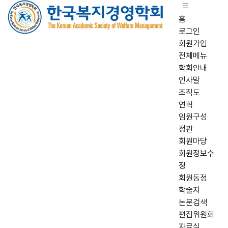
홈
로그인
회원가입
전체메뉴
학회안내
인사말
조직도
연혁
임원구성
정관
회원마당
회원정보수
정
회원동정
학술지
논문검색
편집위원회
자료실