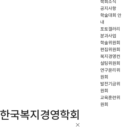
학회소식
공지사항
학술대회 안
내
포토갤러리
분과사업
학술위원회
편집위원회
복지경영컨
설팅위원회
연구윤리위
원회
발전기금위
원회
교육훈련위
원회
한국복지경영학회