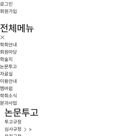
로그인
회원가입
전체메뉴
학회안내
회원마당
학술지
논문투고
자료실
이용안내
멤버쉽
학회소식
분과사업
논문투고
투고규정
심사규정
>