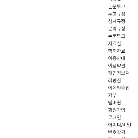
논문투고
투고규정
심사규정
윤리규정
논문투고
자료실
학회자료
이용안내
이용약관
개인정보처
리방침
이메일수집
거부
멤버쉽
회원가입
로그인
아이디/비밀
번호찾기