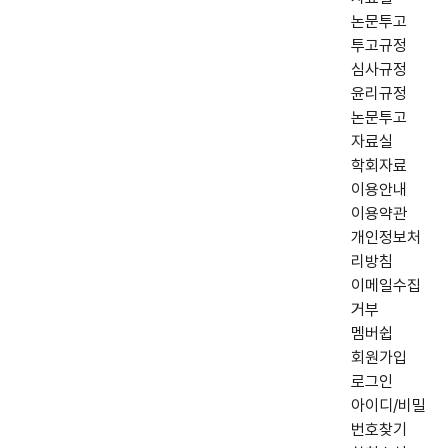
논문투고
투고규정
심사규정
윤리규정
논문투고
자료실
학회자료
이용안내
이용약관
개인정보처
리방침
이메일수집
거부
멤버쉽
회원가입
로그인
아이디/비밀
번호찾기