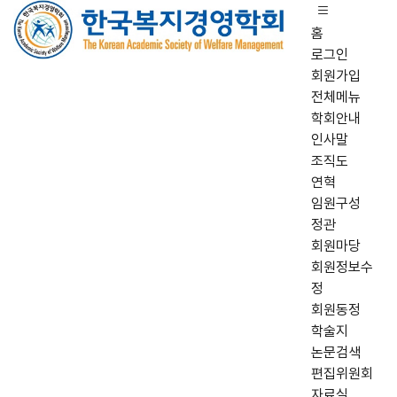
홈
로그인
회원가입
전체메뉴
학회안내
인사말
조직도
연혁
임원구성
정관
회원마당
회원정보수
정
회원동정
학술지
논문검색
편집위원회
자료실