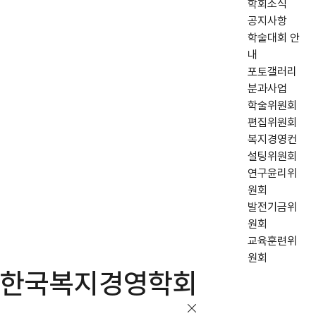
학회소식
공지사항
학술대회 안
내
포토갤러리
분과사업
학술위원회
편집위원회
복지경영컨
설팅위원회
연구윤리위
원회
발전기금위
원회
교육훈련위
원회
한국복지경영학회