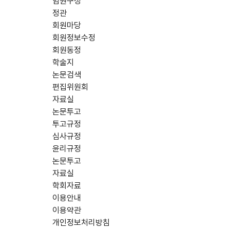
임원구성
정관
회원마당
회원정보수정
회원동정
학술지
논문검색
편집위원회
자료실
논문투고
투고규정
심사규정
윤리규정
논문투고
자료실
학회자료
이용안내
이용약관
개인정보처리방침