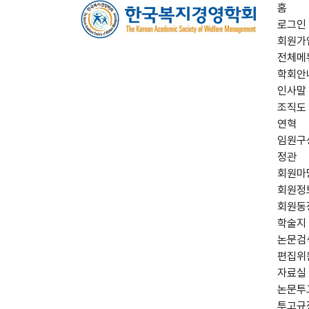
홈
로그인
회원가
전체메
학회안
인사말
조직도
연혁
임원구
정관
회원마
회원정
회원동
학술지
논문검
편집위
자료실
논문투
투고규