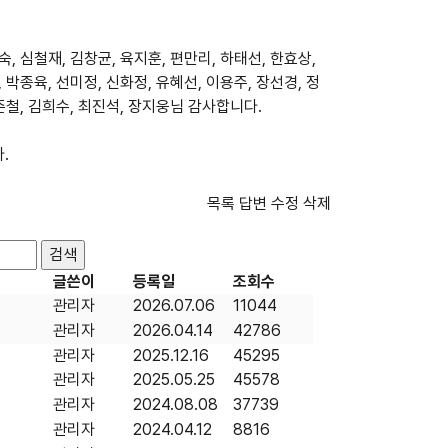
, 심철재, 김창균, 육지훈, 편만리, 하태선, 한효상,
 박종육, 선미정, 신화정, 유혜선, 이용주, 장선경, 정
하준철, 김희수, 최진석, 장지웅님 감사합니다.
다.
목록
답변
수정
삭제
글쓴이
등록일
조회수
관리자
2026.07.06
11044
관리자
2026.04.14
42786
관리자
2025.12.16
45295
관리자
2025.05.25
45578
관리자
2024.08.08
37739
관리자
2024.04.12
8816