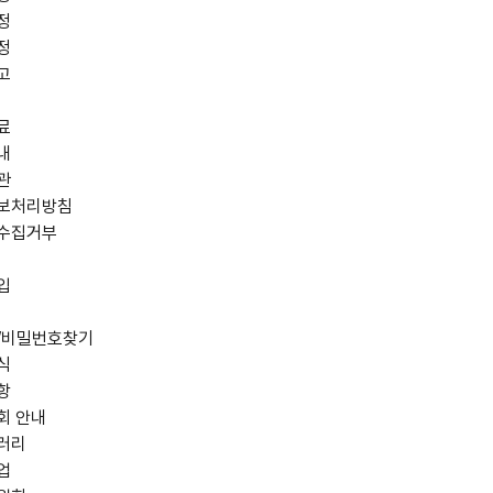
정
정
고
료
내
관
보처리방침
수집거부
입
/비밀번호찾기
식
항
회 안내
러리
업