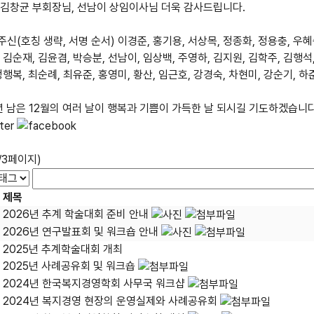
 김창균 부회장님, 선남이 상임이사님 더욱 감사드립니다.
신(호칭 생략, 서명 순서) 이경준, 홍기용, 서상목, 정종화, 정용충, 우혜숙
 김순재, 김윤겸, 박승분, 선남이, 임상백, 주영하, 김지원, 김학주, 김행석,
정행복, 최순례, 최유준, 홍영미, 황산, 임근호, 강경숙, 차현미, 강순기, 
년 남은 12월의 여러 날이 행복과 기쁨이 가득한 날 되시길 기도하겠습니
1/3페이지)
제목
2026년 추계 학술대회 준비 안내
2026년 연구발표회 및 워크숍 안내
2025년 추계학술대회 개최
2025년 사례공유회 및 워크숍
2024년 한국복지경영학회 사무국 워크샵
2024년 복지경영 현장의 운영실제와 사례공유회