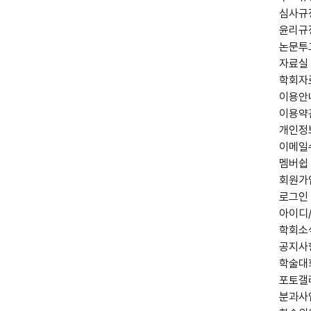
심사규
윤리규
논문투
자료실
학회자
이용안
이용약
개인정
이메일
멤버쉽
회원가
로그인
아이디
학회소
공지사
학술대
포토갤
분과사