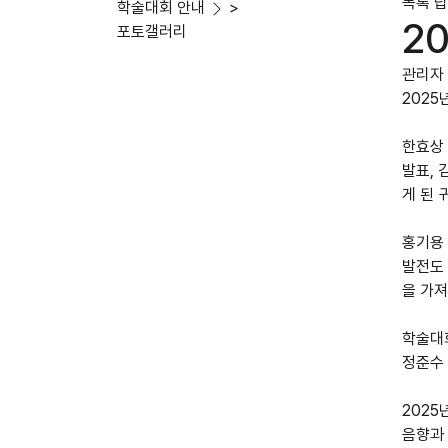
목록
답
학술대회 안내
>
2
포토갤러리
관리자
2025
한효상 
발표, 
게 된
홍기용
발전도
을 가
학술대
정준수
2025
음향과 