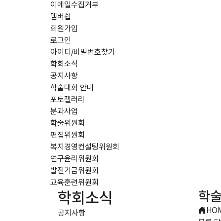
이메일수집거부
멤버쉽
회원가입
로그인
아이디/비밀번호찾기
학회소식
공지사항
학술대회 안내
포토갤러리
분과사업
학술위원회
편집위원회
복지경영컨설팅위원회
연구윤리위원회
발전기금위원회
교육훈련위원회
학술
학회소식
HO
공지사항