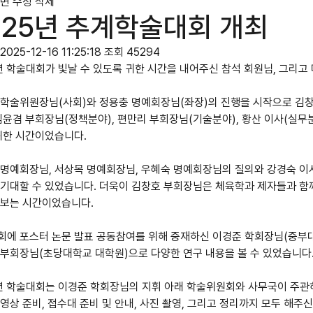
변
수정
삭제
025년 추계학술대회 개최
2025-12-16 11:25:18
조회 45294
년 학술대회가 빛날 수 있도록 귀한 시간을 내어주신 참석 회원님, 그리고
학술위원장님(사회)와 정용충 명예회장님(좌장)의 진행을 시작으로 김창호 
김윤겸 부회장님(정책분야), 편만리 부회장님(기술분야), 황산 이사(실무
 귀한 시간이었습니다.
 명예회장님, 서상목 명예회장님, 우혜숙 명예회장님의 질의와 강경숙 이
 기대할 수 있었습니다. 더욱이 김창호 부회장님은 체육학과 제자들과 함
져보는 시간이었습니다.
회에 포스터 논문 발표 공동참여를 위해 중재하신 이경준 학회장님(중부대
 부회장님(초당대학교 대학원)으로 다양한 연구 내용을 볼 수 있었습니다
년 학술대회는 이경준 학회장님의 지휘 아래 학술위원회와 사무국이 주관하
영상 준비, 접수대 준비 및 안내, 사진 촬영, 그리고 정리까지 모두 해