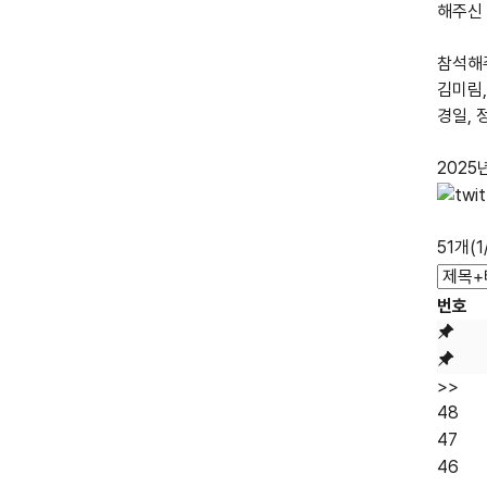
해주신
참석해주
김미림,
경일, 
2025
51개(
번호
>>
48
47
46