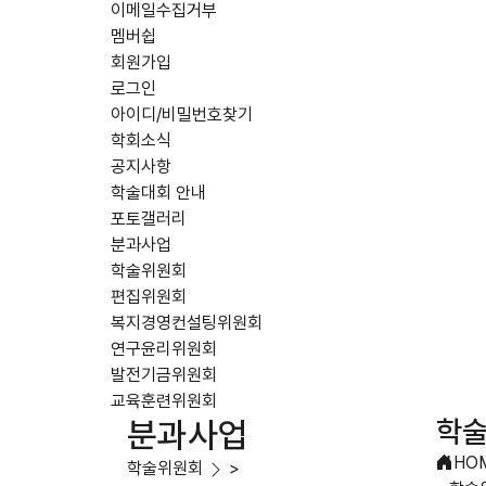
이메일수집거부
멤버쉽
회원가입
로그인
아이디/비밀번호찾기
학회소식
공지사항
학술대회 안내
포토갤러리
분과사업
학술위원회
편집위원회
복지경영컨설팅위원회
연구윤리위원회
발전기금위원회
교육훈련위원회
학
분과사업
HO
학술위원회
>