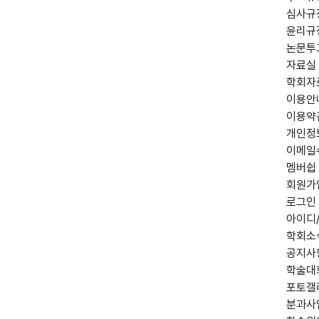
심사규
윤리규
논문투
자료실
학회자
이용안
이용약
개인정
이메일
멤버쉽
회원가
로그인
아이디
학회소
공지사
학술대
포토갤
분과사