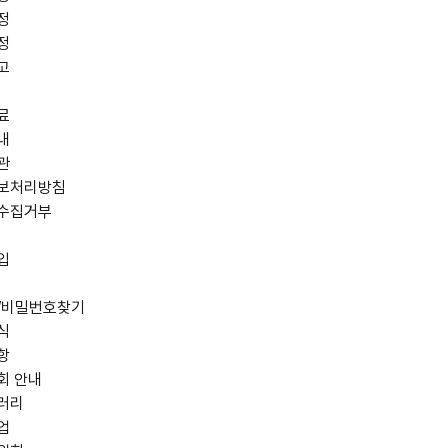
정
정
고
료
내
관
보처리방침
수집거부
입
/비밀번호찾기
식
항
회 안내
러리
업