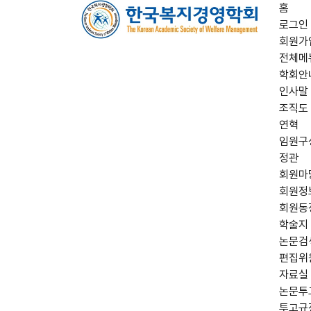
홈
로그인
회원가
전체메
학회안
인사말
조직도
연혁
임원구
정관
회원마
회원정
회원동
학술지
논문검
편집위
자료실
논문투
투고규