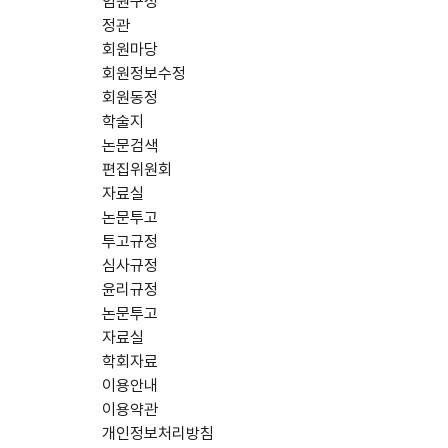
임원구성
정관
회원마당
회원정보수정
회원동정
학술지
논문검색
편집위원회
자료실
논문투고
투고규정
심사규정
윤리규정
논문투고
자료실
학회자료
이용안내
이용약관
개인정보처리방침