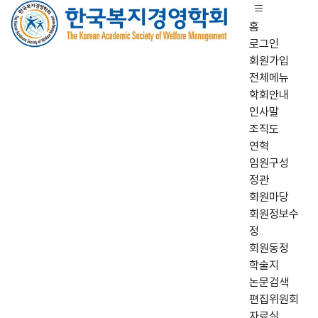
홈
로그인
회원가입
전체메뉴
학회안내
인사말
조직도
연혁
임원구성
정관
회원마당
회원정보수
정
회원동정
학술지
논문검색
편집위원회
자료실