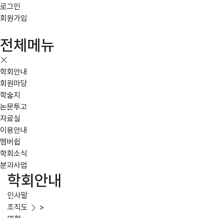
로그인
회원가입
전체메뉴
학회안내
회원마당
학술지
논문투고
자료실
이용안내
멤버쉽
학회소식
분과사업
학회안내
인사말
조직도
>