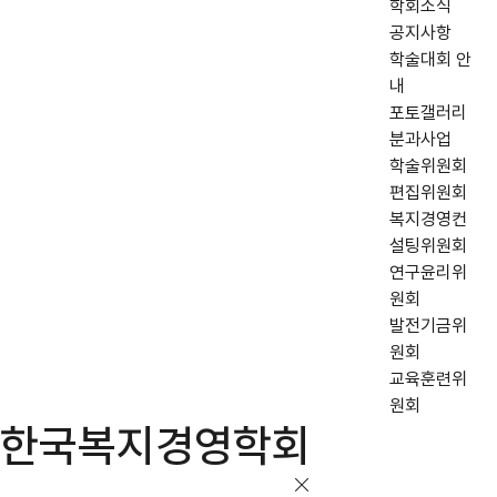
학회소식
공지사항
학술대회 안
내
포토갤러리
분과사업
학술위원회
편집위원회
복지경영컨
설팅위원회
연구윤리위
원회
발전기금위
원회
교육훈련위
원회
한국복지경영학회