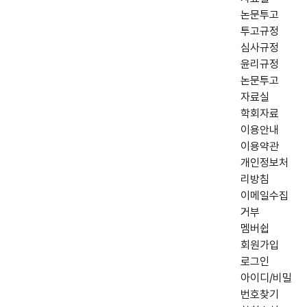
논문투고
투고규정
심사규정
윤리규정
논문투고
자료실
학회자료
이용안내
이용약관
개인정보처
리방침
이메일수집
거부
멤버쉽
회원가입
로그인
아이디/비밀
번호찾기