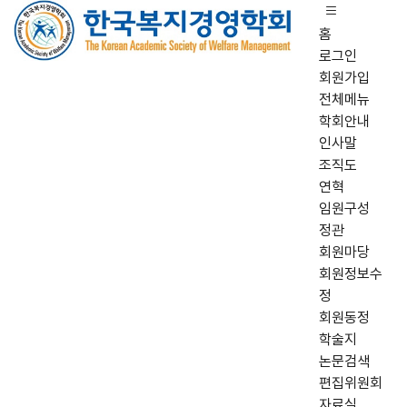
홈
로그인
회원가입
전체메뉴
학회안내
인사말
조직도
연혁
임원구성
정관
회원마당
회원정보수
정
회원동정
학술지
논문검색
편집위원회
자료실