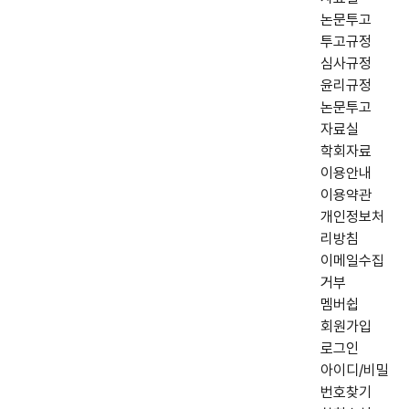
논문투고
투고규정
심사규정
윤리규정
논문투고
자료실
학회자료
이용안내
이용약관
개인정보처
리방침
이메일수집
거부
멤버쉽
회원가입
로그인
아이디/비밀
번호찾기