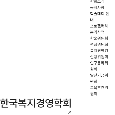
학회소식
공지사항
학술대회 안
내
포토갤러리
분과사업
학술위원회
편집위원회
복지경영컨
설팅위원회
연구윤리위
원회
발전기금위
원회
교육훈련위
원회
한국복지경영학회