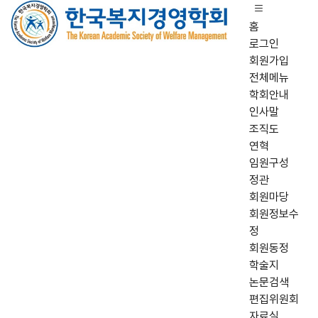
홈
로그인
회원가입
전체메뉴
학회안내
인사말
조직도
연혁
임원구성
정관
회원마당
회원정보수
정
회원동정
학술지
논문검색
편집위원회
자료실