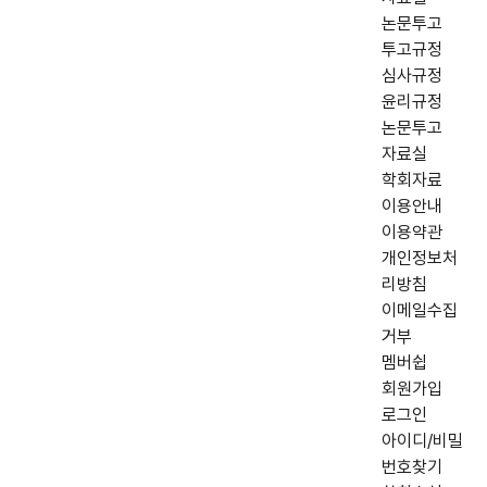
논문투고
투고규정
심사규정
윤리규정
논문투고
자료실
학회자료
이용안내
이용약관
개인정보처
리방침
이메일수집
거부
멤버쉽
회원가입
로그인
아이디/비밀
번호찾기