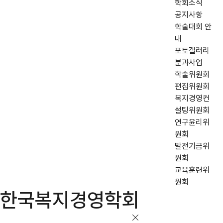
학회소식
공지사항
학술대회 안
내
포토갤러리
분과사업
학술위원회
편집위원회
복지경영컨
설팅위원회
연구윤리위
원회
발전기금위
원회
교육훈련위
원회
한국복지경영학회