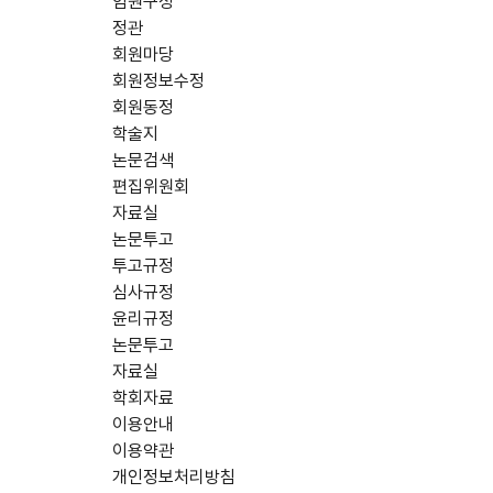
임원구성
정관
회원마당
회원정보수정
회원동정
학술지
논문검색
편집위원회
자료실
논문투고
투고규정
심사규정
윤리규정
논문투고
자료실
학회자료
이용안내
이용약관
개인정보처리방침