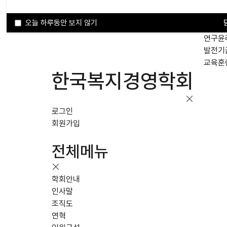
학술위
편집위
오늘 하루동안 보지 않기
복지경
연구윤
발전기
교육훈
한국복지경영학회
로그인
회원가입
전체메뉴
학회안내
인사말
조직도
연혁