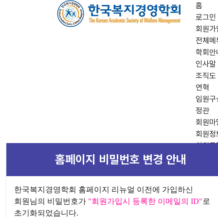
홈
로그인
회원가
전체메
학회안
인사말
조직도
연혁
임원구
정관
회원마
회원정
회원동
홈페이지 비밀번호 변경 안내
학술지
논문검
편집위
한국복지경영학회 홈페이지 리뉴얼 이전에 가입하신
자료실
회원님의 비밀번호가
"회원가입시 등록한 이메일의 ID"
로
논문투
초기화되었습니다.
투고규