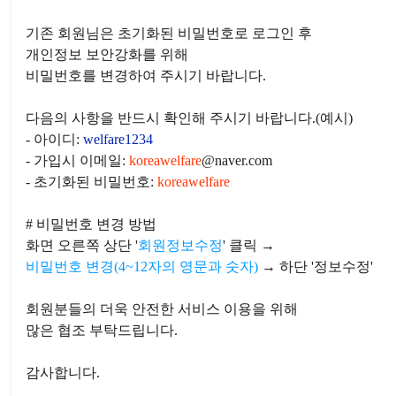
심사규
기존 회원님은 초기화된 비밀번호로 로그인 후
윤리규
개인정보 보안강화를 위해
논문투
비밀번호를 변경하여 주시기 바랍니다.
자료실
학회자
다음의 사항을 반드시 확인해 주시기 바랍니다.(예시)
이용안
- 아이디:
welfare1234
이용약
- 가입시 이메일:
koreawelfare
@naver.com
개인정
- 초기화된 비밀번호:
koreawelfare
이메일
멤버쉽
# 비밀번호 변경 방법
회원가
화면 오른쪽 상단 '
회원정보수정
' 클릭 →
로그인
비밀번호 변경(4~12자의 영문과 숫자)
→ 하단 '정보수정'
아이디
학회소
회원분들의 더욱 안전한 서비스 이용을 위해
공지사
많은 협조 부탁드립니다.
학술대
포토갤
감사합니다.
분과사