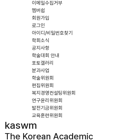
이메일수집거부
멤버쉽
회원가입
로그인
아이디/비밀번호찾기
학회소식
공지사항
학술대회 안내
포토갤러리
분과사업
학술위원회
편집위원회
복지경영컨설팅위원회
연구윤리위원회
발전기금위원회
교육훈련위원회
kaswm
Pre
The Korean Academic