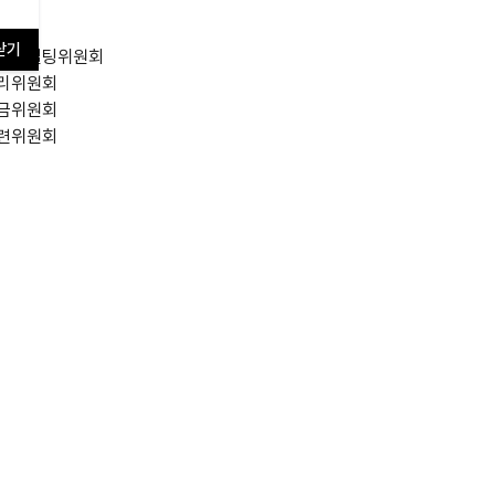
원회
원회
닫기
영컨설팅위원회
리위원회
금위원회
련위원회